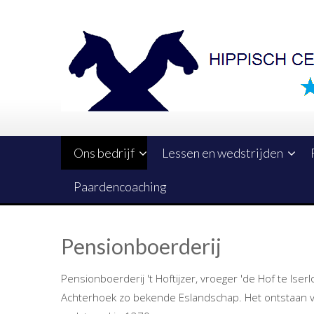
Ons bedrijf
Lessen en wedstrijden
Paardencoaching
Pensionboerderij
Pensionboerderij 't Hoftijzer, vroeger 'de Hof te Iserl
Achterhoek zo bekende Eslandschap. Het ontstaan v