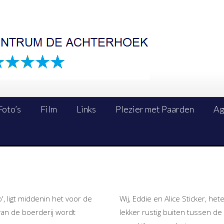
Foto’s
Film
Links
Plezier met Paarden
Ag
o', ligt middenin het voor de
Wij, Eddie en Alice Sticker, he
an de boerderij wordt
lekker rustig buiten tussen d