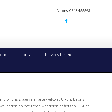
Bel ons: 0543 466693
enda
Contact
Privacy beleid
ten u bij ons graag van harte welkom. U kunt bij ons
e weilanden en het groen wandelen of fietsen. U kunt